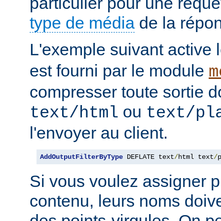
particulier pour une requê
type de média
de la répo
L'exemple suivant active le
est fourni par le module
m
compresser toute sortie d
ou
text/html
text/pl
l'envoyer au client.
AddOutputFilterByType
 DEFLATE text
/
html text
/
Si vous voulez assigner pl
contenu, leurs noms doive
des points-virgules. On pe