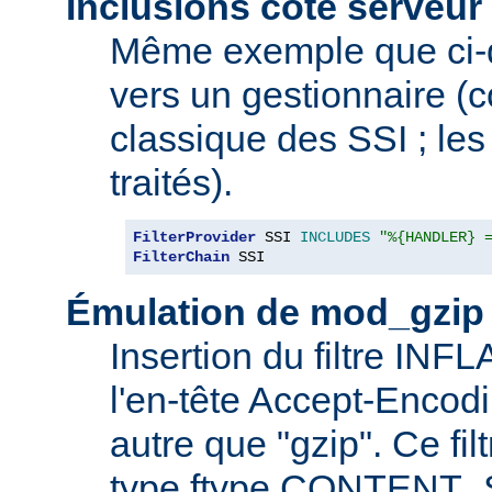
Inclusions côté serveur 
Même exemple que ci-
vers un gestionnaire 
classique des SSI ; les 
traités).
FilterProvider
 SSI 
INCLUDES
"%{HANDLER} 
FilterChain
 SSI
Émulation de mod_gzip
Insertion du filtre INF
l'en-tête Accept-Encod
autre que "gzip". Ce fil
type ftype CONTENT_