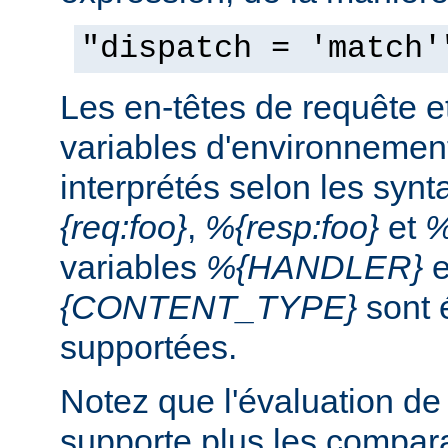
"dispatch = 'match'
Les en-têtes de requête e
variables d'environnemen
interprétés selon les syn
{req:foo}
,
%{resp:foo}
et
%
variables
%{HANDLER}
e
{CONTENT_TYPE}
sont 
supportées.
Notez que l'évaluation de
supporte plus les compar