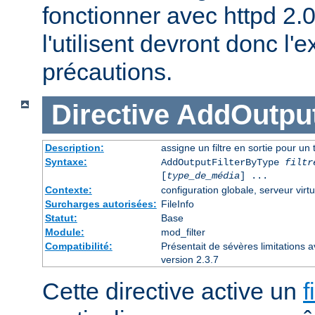
fonctionner avec httpd 2.
l'utilisent devront donc l
précautions.
Directive
AddOutput
Description:
assigne un filtre en sortie pour un
Syntaxe:
AddOutputFilterByType
filtr
[
type_de_média
] ...
Contexte:
configuration globale, serveur virtu
Surcharges autorisées:
FileInfo
Statut:
Base
Module:
mod_filter
Compatibilité:
Présentait de sévères limitations 
version 2.3.7
Cette directive active un
f