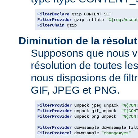
FilterDeclare
FilterProvider
 gzip inflate 
"%{req:Accep
FilterChain
 gzip
Diminution de la résolu
Supposons que nous vo
résolution de toutes l
nous disposions de filt
GIF, JPEG et PNG.
FilterProvider
 unpack jpeg_unpack 
"%{CON
FilterProvider
 unpack gif_unpack  
"%{CON
FilterProvider
 unpack png_unpack  
"%{CON
FilterProvider
 downsample downsample_fil
FilterProtocol
 downsample 
"change=yes"