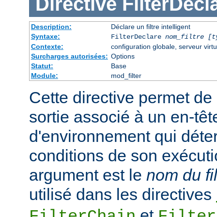
Directive
FilterDecl
Description:
Déclare un filtre intelligent
Syntaxe:
FilterDeclare
nom_filtre
[t
Contexte:
configuration globale, serveur virtu
Surcharges autorisées:
Options
Statut:
Base
Module:
mod_filter
Cette directive permet de 
sortie associé à un en-têt
d'environnement qui déte
conditions de son exécuti
argument est le
nom du fil
utilisé dans les directives
et
FilterChain
Filter