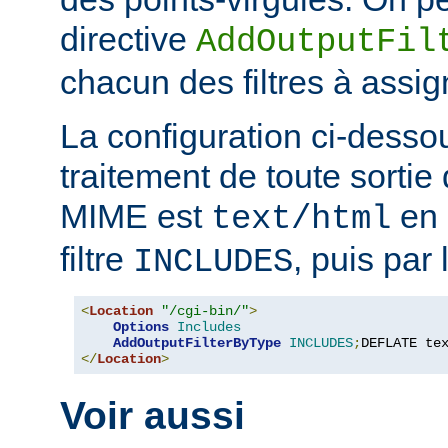
directive
AddOutputFil
chacun des filtres à assig
La configuration ci-desso
traitement de toute sortie 
MIME est
en 
text/html
filtre
, puis par l
INCLUDES
<
Location
"/cgi-bin/"
>
Options
Includes
AddOutputFilterByType
INCLUDES
;
DEFLATE te
</
Location
>
Voir aussi