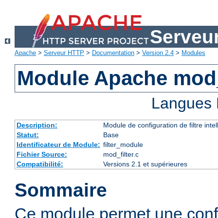
Serveu
Apache
>
Serveur HTTP
>
Documentation
>
Version 2.4
>
Modules
Module Apache mod_
Langues 
Description:
Module de configuration de filtre inte
Statut:
Base
Identificateur de Module:
filter_module
Fichier Source:
mod_filter.c
Compatibilité:
Versions 2.1 et supérieures
Sommaire
Ce module permet une config