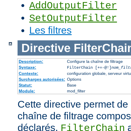
AddOutputFilter
SetOutputFilter
Les filtres
Directive
FilterChai
Description:
Configure la chaîne de filtrage
Syntaxe:
FilterChain [+=-@!]
nom_filt
Contexte:
configuration globale, serveur virtu
Surcharges autorisées:
Options
Statut:
Base
Module:
mod_filter
Cette directive permet de
chaîne de filtrage composé
déclarés.
a
FilterChain