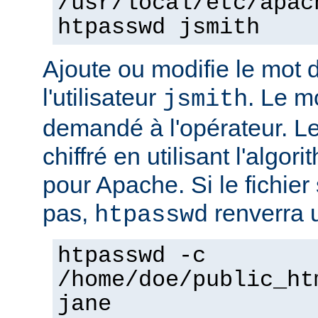
/usr/local/etc/apac
htpasswd jsmith
Ajoute ou modifie le mot 
l'utilisateur
. Le m
jsmith
demandé à l'opérateur. L
chiffré en utilisant l'algo
pour Apache. Si le fichier 
pas,
renverra u
htpasswd
htpasswd -c
/home/doe/public_ht
jane