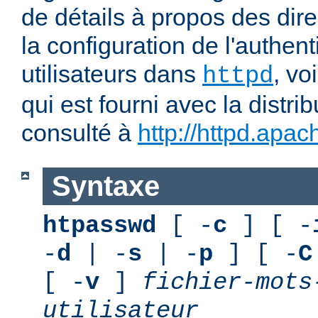
de détails à propos des dir
la configuration de l'authent
utilisateurs dans
, vo
httpd
qui est fourni avec la distri
consulté à
http://httpd.apac
Syntaxe
htpasswd
[ -
c
] [ -
-
d
| -
s
| -
p
] [ -
C
[ -
v
]
fichier-mots
utilisateur